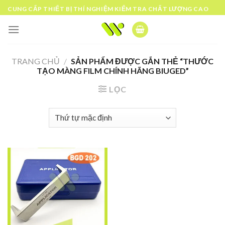
Skip
CUNG CẤP THIẾT BỊ THÍ NGHIỆM KIỂM TRA CHẤT LƯỢNG CAO
to
content
TRANG CHỦ
/
SẢN PHẨM ĐƯỢC GẮN THẺ “THƯỚC
TẠO MÀNG FILM CHÍNH HÃNG BIUGED”
LỌC