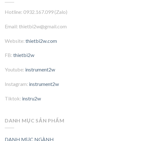
Hotline: 0932.167.099 (Zalo)
Email: thietbi2w@gmail.com
Website:
thietbi2w.com
FB:
thietbi2w
Youtube:
instrument2w
Instagram:
instrument2w
Tiktok:
instru2w
DANH MỤC SẢN PHẨM
DANH MỤC NGÀNH