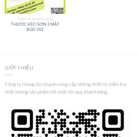
THIẾT BỊ NGÀNH SƠN
THƯỚC KÉO SƠN 2 MẶT
BGD 202
GIỚI THIỆU
Công ty chúng tôi chuyên cung cấp những thiết bị kiểm tra
chất lượng sản phẩm tốt nhất tới quý khách hàng.