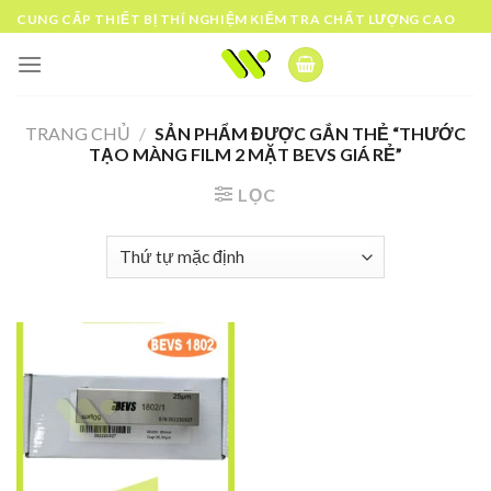
Skip
CUNG CẤP THIẾT BỊ THÍ NGHIỆM KIỂM TRA CHẤT LƯỢNG CAO
to
content
TRANG CHỦ
/
SẢN PHẨM ĐƯỢC GẮN THẺ “THƯỚC
TẠO MÀNG FILM 2 MẶT BEVS GIÁ RẺ”
LỌC