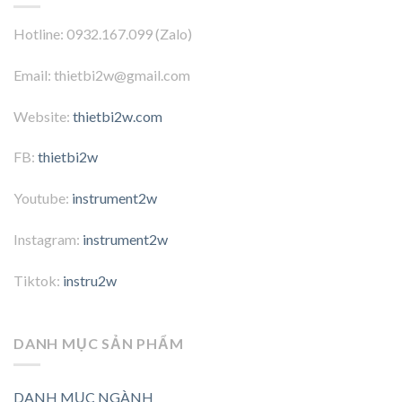
Hotline: 0932.167.099 (Zalo)
Email: thietbi2w@gmail.com
Website:
thietbi2w.com
FB:
thietbi2w
Youtube:
instrument2w
Instagram:
instrument2w
Tiktok:
instru2w
DANH MỤC SẢN PHẨM
DANH MỤC NGÀNH