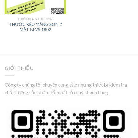
THIẾT BỊ NGÀNH SƠN
THƯỚC KÉO MÀNG SƠN 2
MẶT BEVS 1802
GIỚI THIỆU
Công ty chúng tôi chuyên cung cấp những thiết bị kiểm tra
chất lượng sản phẩm tốt nhất tới quý khách hàng.