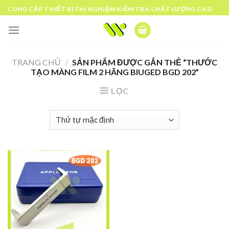
Skip
CUNG CẤP THIẾT BỊ THÍ NGHIỆM KIỂM TRA CHẤT LƯỢNG CAO
to
content
TRANG CHỦ
/
SẢN PHẨM ĐƯỢC GẮN THẺ “THƯỚC
TẠO MÀNG FILM 2 HÃNG BIUGED BGD 202”
LỌC