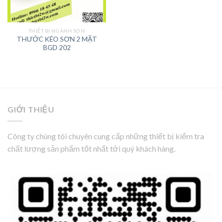
THIẾT BỊ NGÀNH SƠN
THƯỚC KÉO SƠN 2 MẶT
BGD 202
GIỚI THIỆU
Công ty chúng tôi chuyên cung cấp những thiết bị kiểm tra
chất lượng sản phẩm tốt nhất tới quý khách hàng.