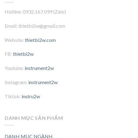
Hotline: 0932.167.099 (Zalo)
Email: thietbi2w@gmail.com
Website:
thietbi2w.com
FB:
thietbi2w
Youtube:
instrument2w
Instagram:
instrument2w
Tiktok:
instru2w
DANH MỤC SẢN PHẨM
DANH MỤC NGÀNH