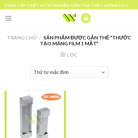
Skip
CUNG CẤP THIẾT BỊ THÍ NGHIỆM KIỂM TRA CHẤT LƯỢNG CAO
to
content
TRANG CHỦ
/
SẢN PHẨM ĐƯỢC GẮN THẺ “THƯỚC
TẠO MÀNG FILM 1 MẶT”
LỌC