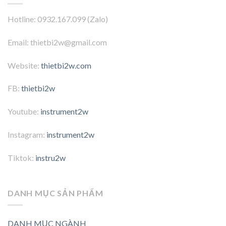
Hotline: 0932.167.099 (Zalo)
Email: thietbi2w@gmail.com
Website:
thietbi2w.com
FB:
thietbi2w
Youtube:
instrument2w
Instagram:
instrument2w
Tiktok:
instru2w
DANH MỤC SẢN PHẨM
DANH MỤC NGÀNH