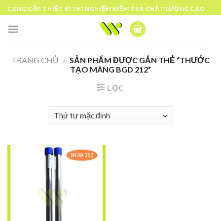
Skip
CUNG CẤP THIẾT BỊ THÍ NGHIỆM KIỂM TRA CHẤT LƯỢNG CAO
to
content
TRANG CHỦ
/
SẢN PHẨM ĐƯỢC GẮN THẺ “THƯỚC
TẠO MÀNG BGD 212”
LỌC