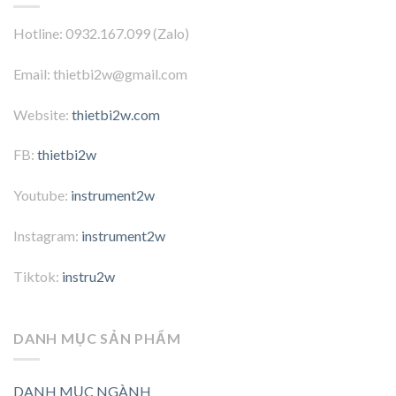
Hotline: 0932.167.099 (Zalo)
Email: thietbi2w@gmail.com
Website:
thietbi2w.com
FB:
thietbi2w
Youtube:
instrument2w
Instagram:
instrument2w
Tiktok:
instru2w
DANH MỤC SẢN PHẨM
DANH MỤC NGÀNH