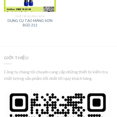
THIẾT BỊ NGÀNH SƠN
DỤNG CỤ TẠO MÀNG SƠN
BGD 212
GIỚI THIỆU
Công ty chúng tôi chuyên cung cấp những thiết bị kiểm tra
chất lượng sản phẩm tốt nhất tới quý khách hàng.