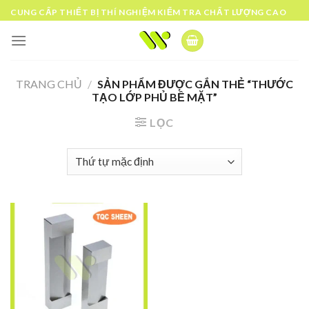
Skip
CUNG CẤP THIẾT BỊ THÍ NGHIỆM KIỂM TRA CHẤT LƯỢNG CAO
to
content
TRANG CHỦ
/
SẢN PHẨM ĐƯỢC GẮN THẺ “THƯỚC
TẠO LỚP PHỦ BỀ MẶT”
LỌC