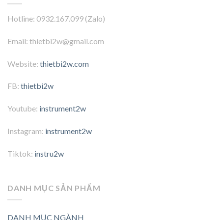
Hotline: 0932.167.099 (Zalo)
Email: thietbi2w@gmail.com
Website:
thietbi2w.com
FB:
thietbi2w
Youtube:
instrument2w
Instagram:
instrument2w
Tiktok:
instru2w
DANH MỤC SẢN PHẨM
DANH MỤC NGÀNH