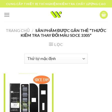
Skip
CUNG CẤP THIẾT BỊ THÍ NGHIỆM KIỂM TRA CHẤT LƯỢNG CAO
to
content
TRANG CHỦ
/
SẢN PHẨM ĐƯỢC GẮN THẺ “THƯỚC
KIỂM TRA THAY ĐỔI MÀU SDCE 3305”
LỌC