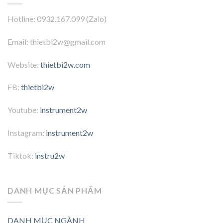
Hotline: 0932.167.099 (Zalo)
Email: thietbi2w@gmail.com
Website:
thietbi2w.com
FB:
thietbi2w
Youtube:
instrument2w
Instagram:
instrument2w
Tiktok:
instru2w
DANH MỤC SẢN PHẨM
DANH MỤC NGÀNH