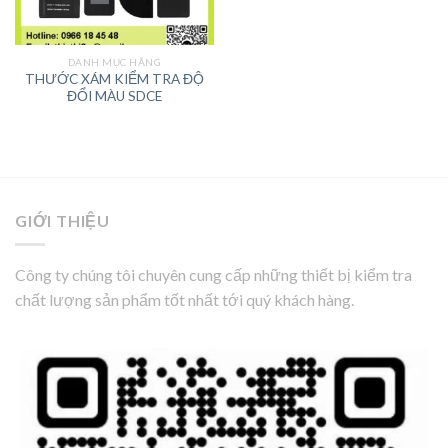
DANH MỤC HÃNG
THƯỚC XÁM KIỂM TRA ĐỘ
ĐỔI MÀU SDCE
GIỚI THIỆU
Công ty chúng tôi chuyên cung cấp những thiết bị kiểm tra
chất lượng sản phẩm tốt nhất tới quý khách hàng.