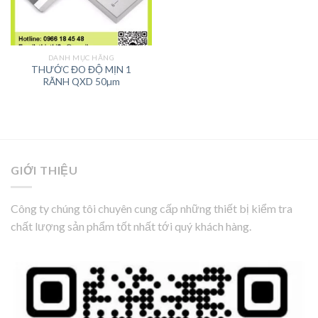
DANH MỤC HÃNG
THƯỚC ĐO ĐỘ MỊN 1
RÃNH QXD 50µm
GIỚI THIỆU
Công ty chúng tôi chuyên cung cấp những thiết bị kiểm tra
chất lượng sản phẩm tốt nhất tới quý khách hàng.