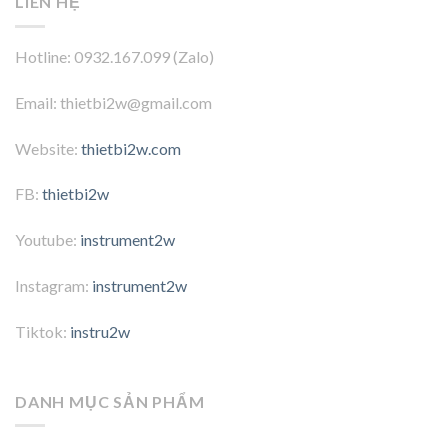
LIÊN HỆ
Hotline: 0932.167.099 (Zalo)
Email: thietbi2w@gmail.com
Website:
thietbi2w.com
FB:
thietbi2w
Youtube:
instrument2w
Instagram:
instrument2w
Tiktok:
instru2w
DANH MỤC SẢN PHẨM