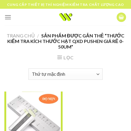
Skip
CUNG CẤP THIẾT BỊ THÍ NGHIỆM KIỂM TRA CHẤT LƯỢNG CAO
to
content
TRANG CHỦ
/
SẢN PHẨM ĐƯỢC GẮN THẺ “THƯỚC
KIỂM TRA KÍCH THƯỚC HẠT QXD PUSHEN GIÁ RẺ 0-
50UM”
LỌC