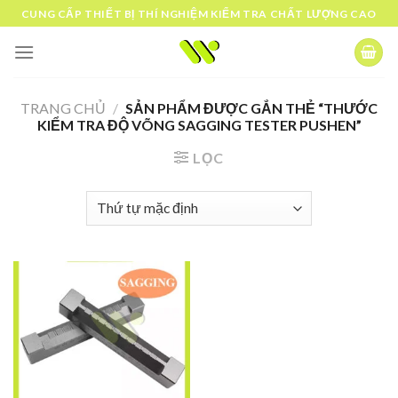
Skip
CUNG CẤP THIẾT BỊ THÍ NGHIỆM KIỂM TRA CHẤT LƯỢNG CAO
to
content
TRANG CHỦ
/
SẢN PHẨM ĐƯỢC GẮN THẺ “THƯỚC
KIỂM TRA ĐỘ VÕNG SAGGING TESTER PUSHEN”
LỌC