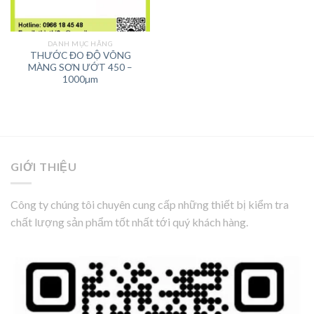
DANH MỤC HÃNG
THƯỚC ĐO ĐỘ VÕNG
MÀNG SƠN ƯỚT 450 –
1000µm
GIỚI THIỆU
Công ty chúng tôi chuyên cung cấp những thiết bị kiểm tra
chất lượng sản phẩm tốt nhất tới quý khách hàng.