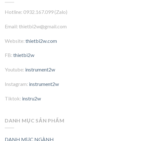
Hotline: 0932.167.099 (Zalo)
Email: thietbi2w@gmail.com
Website:
thietbi2w.com
FB:
thietbi2w
Youtube:
instrument2w
Instagram:
instrument2w
Tiktok:
instru2w
DANH MỤC SẢN PHẨM
DANH MỤC NGÀNH