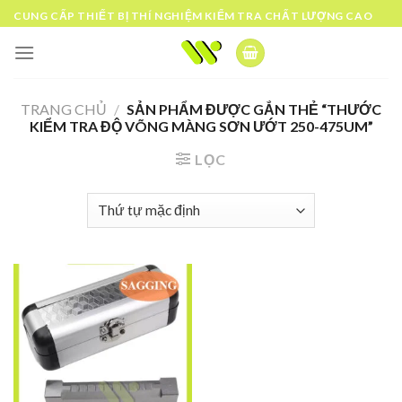
Skip
CUNG CẤP THIẾT BỊ THÍ NGHIỆM KIỂM TRA CHẤT LƯỢNG CAO
to
content
TRANG CHỦ
/
SẢN PHẨM ĐƯỢC GẮN THẺ “THƯỚC
KIỂM TRA ĐỘ VÕNG MÀNG SƠN ƯỚT 250-475UM”
LỌC