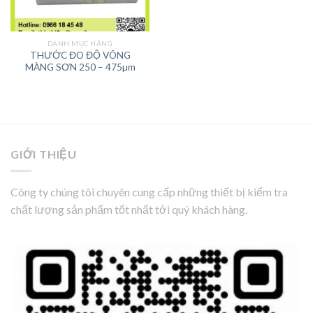
DANH MỤC HÃNG
THƯỚC ĐO ĐỘ VÕNG
MÀNG SƠN 250 – 475µm
GIỚI THIỆU
Công ty chúng tôi chuyên cung cấp những thiết bị kiểm tra
chất lượng sản phẩm tốt nhất tới quý khách hàng.