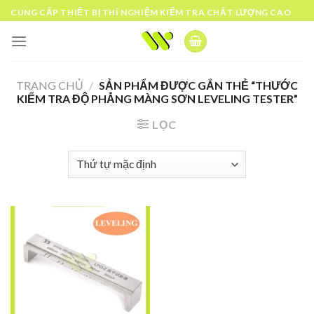
Skip
CUNG CẤP THIẾT BỊ THÍ NGHIỆM KIỂM TRA CHẤT LƯỢNG CAO
to
content
TRANG CHỦ
/
SẢN PHẨM ĐƯỢC GẮN THẺ “THƯỚC
KIỂM TRA ĐỘ PHẲNG MÀNG SƠN LEVELING TESTER”
LỌC