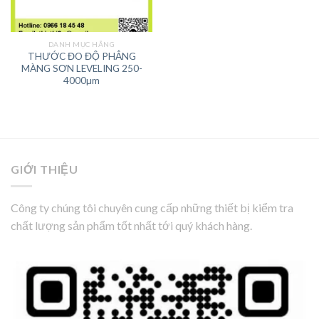
DANH MỤC HÃNG
THƯỚC ĐO ĐỘ PHẲNG
MÀNG SƠN LEVELING 250-
4000µm
GIỚI THIỆU
Công ty chúng tôi chuyên cung cấp những thiết bị kiểm tra
chất lượng sản phẩm tốt nhất tới quý khách hàng.