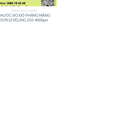
DANH MỤC HÃNG
THƯỚC ĐO ĐỘ PHẲNG MÀNG
SƠN LEVELING 250-4000µm