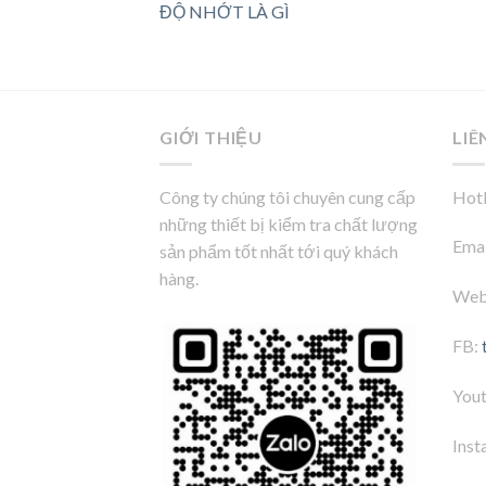
ĐỘ NHỚT LÀ GÌ
GIỚI THIỆU
LIÊ
Công ty chúng tôi chuyên cung cấp
Hotl
những thiết bị kiểm tra chất lượng
Emai
sản phẩm tốt nhất tới quý khách
hàng.
Web
FB:
You
Inst