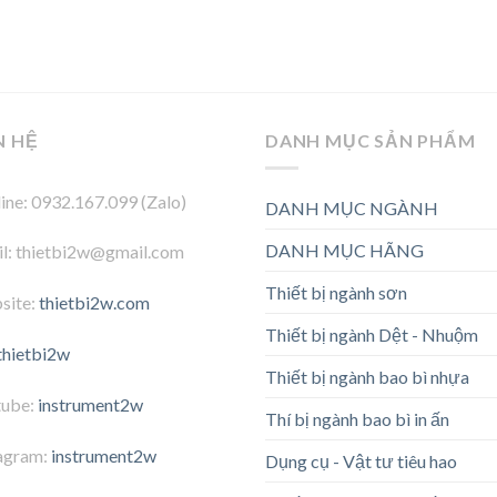
N HỆ
DANH MỤC SẢN PHẨM
ine: 0932.167.099 (Zalo)
DANH MỤC NGÀNH
DANH MỤC HÃNG
l: thietbi2w@gmail.com
Thiết bị ngành sơn
site:
thietbi2w.com
Thiết bị ngành Dệt - Nhuộm
thietbi2w
Thiết bị ngành bao bì nhựa
tube:
instrument2w
Thí bị ngành bao bì in ấn
agram:
instrument2w
Dụng cụ - Vật tư tiêu hao