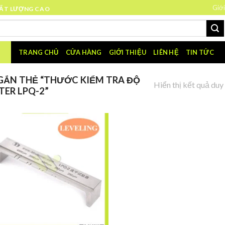
Giới
HẤT LƯỢNG CAO
TRANG CHỦ
CỬA HÀNG
GIỚI THIỆU
LIÊN HỆ
TIN TỨC
ẮN THẺ “THƯỚC KIỂM TRA ĐỘ
Hiển thị kết quả duy
TER LPQ-2”