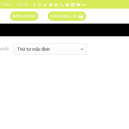
 Thiệu
Liên Hệ
ĐĂNG NHẬP
GIỎ HÀNG /
0
₫
 nhất