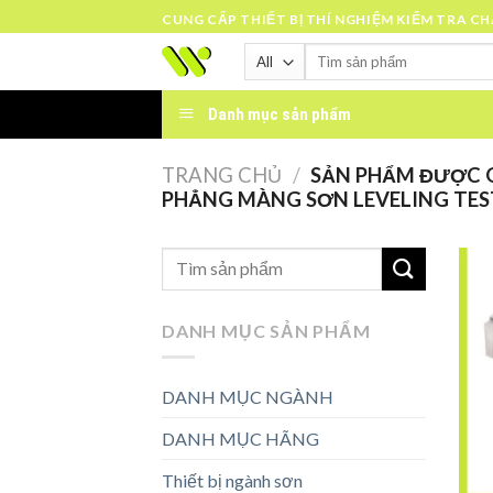
Skip
CUNG CẤP THIẾT BỊ THÍ NGHIỆM KIỂM TRA C
to
Tìm
content
kiếm:
Danh mục sản phẩm
TRANG CHỦ
/
SẢN PHẨM ĐƯỢC G
PHẲNG MÀNG SƠN LEVELING TES
DANH MỤC SẢN PHẨM
DANH MỤC NGÀNH
DANH MỤC HÃNG
Thiết bị ngành sơn