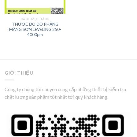
DANH MỤC HÃNG
THƯỚC ĐO ĐỘ PHẲNG
MÀNG SƠN LEVELING 250-
4000µm
GIỚI THIỆU
Công ty chúng tôi chuyên cung cấp những thiết bị kiểm tra
chất lượng sản phẩm tốt nhất tới quý khách hàng.