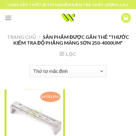
Skip
CUNG CẤP THIẾT BỊ THÍ NGHIỆM KIỂM TRA CHẤT LƯỢNG CAO
to
content
TRANG CHỦ
/
SẢN PHẨM ĐƯỢC GẮN THẺ “THƯỚC
KIỂM TRA ĐỘ PHẲNG MÀNG SƠN 250-4000UM”
LỌC