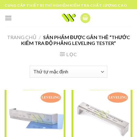
Skip
CUNG CẤP THIẾT BỊ THÍ NGHIỆM KIỂM TRA CHẤT LƯỢNG CAO
to
content
TRANG CHỦ
/
SẢN PHẨM ĐƯỢC GẮN THẺ “THƯỚC
KIỂM TRA ĐỘ PHẲNG LEVELING TESTER”
LỌC