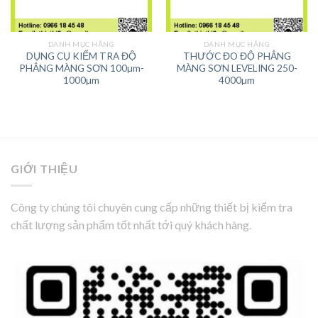
DANH MỤC HÃNG
DANH MỤC HÃNG
DỤNG CỤ KIỂM TRA ĐỘ
THƯỚC ĐO ĐỘ PHẲNG
PHẲNG MÀNG SƠN 100µm-
MÀNG SƠN LEVELING 250-
1000µm
4000µm
GIỚI THIỆU
Công ty chúng tôi chuyên cung cấp những thiết bị kiểm tra
chất lượng sản phẩm tốt nhất tới quý khách hàng.