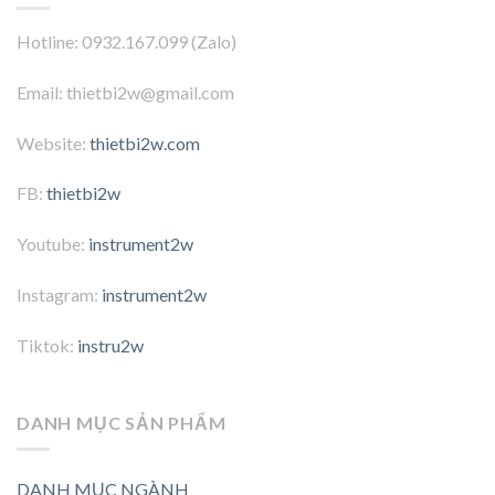
Hotline: 0932.167.099 (Zalo)
Email: thietbi2w@gmail.com
Website:
thietbi2w.com
FB:
thietbi2w
Youtube:
instrument2w
Instagram:
instrument2w
Tiktok:
instru2w
DANH MỤC SẢN PHẨM
DANH MỤC NGÀNH