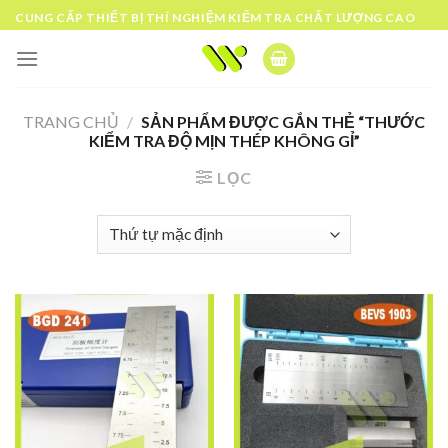
Skip
CUNG CẤP THIẾT BỊ THÍ NGHIỆM KIỂM TRA CHẤT LƯỢNG CAO
to
content
TRANG CHỦ
/
SẢN PHẨM ĐƯỢC GẮN THẺ “THƯỚC
KIỂM TRA ĐỘ MỊN THÉP KHÔNG GỈ”
LỌC