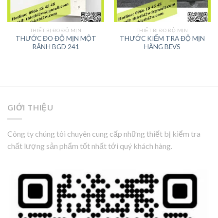
THIẾT BỊ ĐO ĐỘ MỊN
THIẾT BỊ ĐO ĐỘ MỊN
THƯỚC ĐO ĐỘ MỊN MỘT
THƯỚC KIỂM TRA ĐỘ MỊN
RÃNH BGD 241
HÃNG BEVS
GIỚI THIỆU
Công ty chúng tôi chuyên cung cấp những thiết bị kiểm tra
chất lượng sản phẩm tốt nhất tới quý khách hàng.