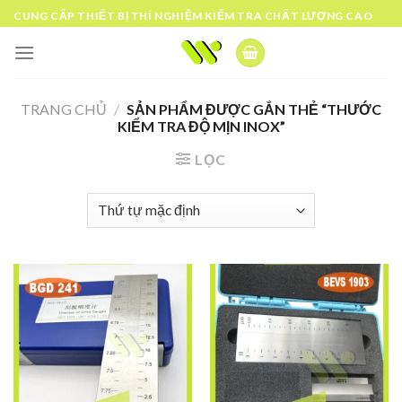
Skip
CUNG CẤP THIẾT BỊ THÍ NGHIỆM KIỂM TRA CHẤT LƯỢNG CAO
to
content
TRANG CHỦ
/
SẢN PHẨM ĐƯỢC GẮN THẺ “THƯỚC
KIỂM TRA ĐỘ MỊN INOX”
LỌC