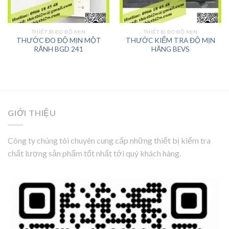
THIẾT BỊ ĐO ĐỘ MỊN
THIẾT BỊ ĐO ĐỘ MỊN
THƯỚC ĐO ĐỘ MỊN MỘT
THƯỚC KIỂM TRA ĐỘ MỊN
RÃNH BGD 241
HÃNG BEVS
GIỚI THIỆU
Công ty chúng tôi chuyên cung cấp những thiết bị kiểm tra
chất lượng sản phẩm tốt nhất tới quý khách hàng.