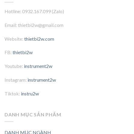
Hotline: 0932.167.099 (Zalo)
Email: thietbi2w@gmail.com
Website:
thietbi2w.com
FB:
thietbi2w
Youtube:
instrument2w
Instagram:
instrument2w
Tiktok:
instru2w
DANH MỤC SẢN PHẨM
DANH MỤC NGÀNH