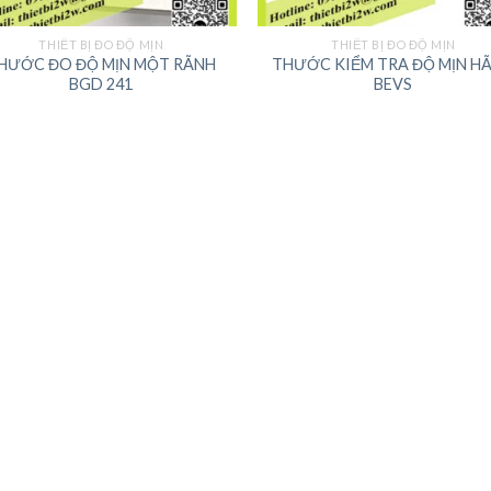
THIẾT BỊ ĐO ĐỘ MỊN
THIẾT BỊ ĐO ĐỘ MỊN
HƯỚC ĐO ĐỘ MỊN MỘT RÃNH
THƯỚC KIỂM TRA ĐỘ MỊN H
BGD 241
BEVS