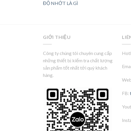
ĐỘ NHỚT LÀ GÌ
GIỚI THIỆU
LIÊ
Công ty chúng tôi chuyên cung cấp
Hotl
những thiết bị kiểm tra chất lượng
Emai
sản phẩm tốt nhất tới quý khách
hàng.
Web
FB:
You
Inst