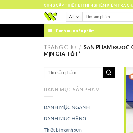
Skip
CUNG CẤP THIẾT BỊ THÍ NGHIỆM KIỂM TRA C
to
Tìm
content
kiếm:
Danh mục sản phẩm
TRANG CHỦ
/
SẢN PHẨM ĐƯỢC G
MỊN GIÁ TỐT”
DANH MỤC SẢN PHẨM
DANH MỤC NGÀNH
DANH MỤC HÃNG
Thiết bị ngành sơn