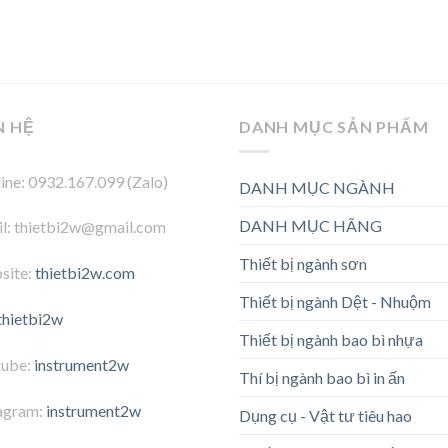
N HỆ
DANH MỤC SẢN PHẨM
ine: 0932.167.099 (Zalo)
DANH MỤC NGÀNH
DANH MỤC HÃNG
l: thietbi2w@gmail.com
Thiết bị ngành sơn
site:
thietbi2w.com
Thiết bị ngành Dệt - Nhuộm
thietbi2w
Thiết bị ngành bao bì nhựa
tube:
instrument2w
Thí bị ngành bao bì in ấn
agram:
instrument2w
Dụng cụ - Vật tư tiêu hao