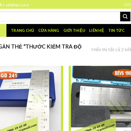
Giới
HẤT LƯỢNG CAO
TRANG CHỦ
CỬA HÀNG
GIỚI THIỆU
LIÊN HỆ
TIN TỨC
ẮN THẺ “THƯỚC KIỂM TRA ĐỘ
Hiển thị tất cả 2 kế