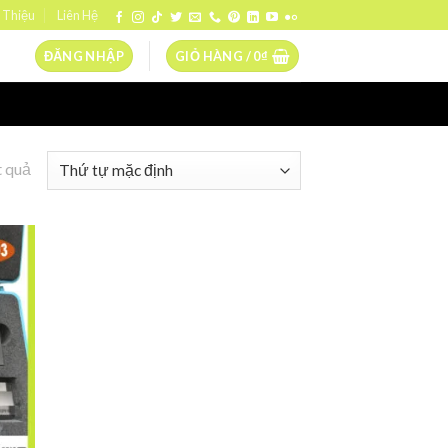
 Thiệu
Liên Hệ
ĐĂNG NHẬP
GIỎ HÀNG /
0
₫
t quả