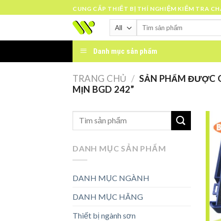
Skip
CUNG CẤP THIẾT BỊ THÍ NGHIỆM KIỂM TRA C
to
Tìm
content
kiếm:
Danh mục sản phẩm
TRANG CHỦ
/
SẢN PHẨM ĐƯỢC G
MỊN BGD 242”
DANH MỤC SẢN PHẨM
DANH MỤC NGÀNH
DANH MỤC HÃNG
Thiết bị ngành sơn