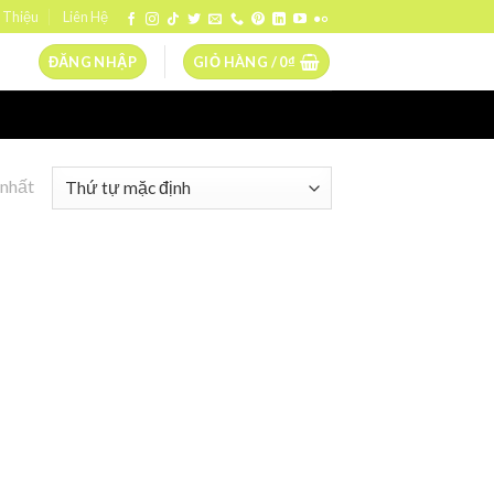
 Thiệu
Liên Hệ
ĐĂNG NHẬP
GIỎ HÀNG /
0
₫
 nhất