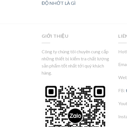
ĐỘ NHỚT LÀ GÌ
GIỚI THIỆU
LIÊ
Công ty chúng tôi chuyên cung cấp
Hotl
những thiết bị kiểm tra chất lượng
Emai
sản phẩm tốt nhất tới quý khách
hàng.
Web
FB:
You
Inst