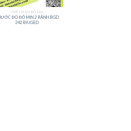
THIẾT BỊ ĐO ĐỘ MỊN
ƯỚC ĐO ĐỘ MỊN 2 RÃNH BGD
242 BIUGED