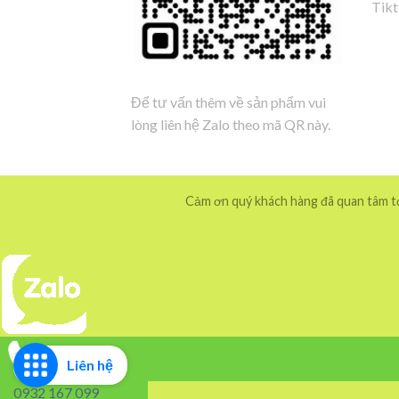
Tik
Để tư vấn thêm về sản phẩm vui
lòng liên hệ Zalo theo mã QR này.
Cảm ơn quý khách hàng đã quan tâm tới
Liên hệ
0932 167 099