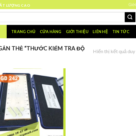
Giới
HẤT LƯỢNG CAO
TRANG CHỦ
CỬA HÀNG
GIỚI THIỆU
LIÊN HỆ
TIN TỨC
ẮN THẺ “THƯỚC KIỂM TRA ĐỘ
Hiển thị kết quả duy