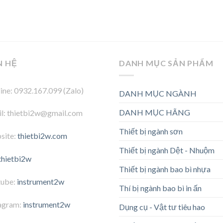
N HỆ
DANH MỤC SẢN PHẨM
ine: 0932.167.099 (Zalo)
DANH MỤC NGÀNH
DANH MỤC HÃNG
l: thietbi2w@gmail.com
Thiết bị ngành sơn
site:
thietbi2w.com
Thiết bị ngành Dệt - Nhuộm
thietbi2w
Thiết bị ngành bao bì nhựa
tube:
instrument2w
Thí bị ngành bao bì in ấn
agram:
instrument2w
Dụng cụ - Vật tư tiêu hao