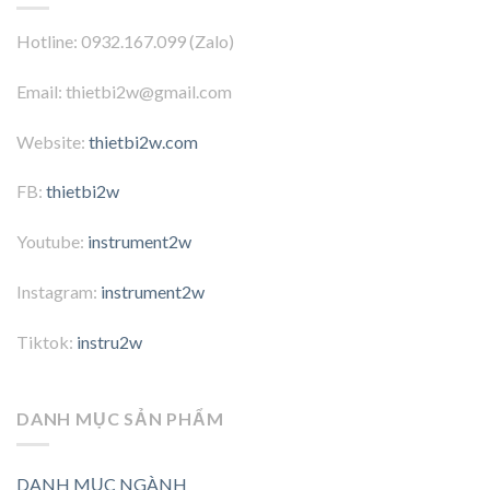
Hotline: 0932.167.099 (Zalo)
Email: thietbi2w@gmail.com
Website:
thietbi2w.com
FB:
thietbi2w
Youtube:
instrument2w
Instagram:
instrument2w
Tiktok:
instru2w
DANH MỤC SẢN PHẨM
DANH MỤC NGÀNH