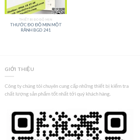
THIẾT BỊ ĐO ĐỘ MỊN
THƯỚC ĐO ĐỘ MỊN MỘT
RÃNH BGD 241
GIỚI THIỆU
Công ty chúng tôi chuyên cung cấp những thiết bị kiểm tra
chất lượng sản phẩm tốt nhất tới quý khách hàng.