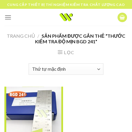
Skip
CUNG CẤP THIẾT BỊ THÍ NGHIỆM KIỂM TRA CHẤT LƯỢNG CAO
to
content
TRANG CHỦ
/
SẢN PHẨM ĐƯỢC GẮN THẺ “THƯỚC
KIỂM TRA ĐỘ MỊN BGD 241”
LỌC