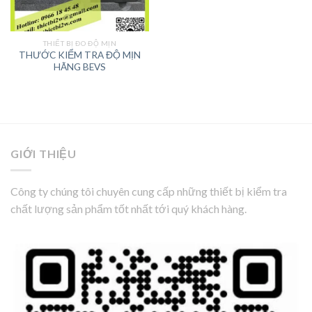
THIẾT BỊ ĐO ĐỘ MỊN
THƯỚC KIỂM TRA ĐỘ MỊN
HÃNG BEVS
GIỚI THIỆU
Công ty chúng tôi chuyên cung cấp những thiết bị kiểm tra
chất lượng sản phẩm tốt nhất tới quý khách hàng.