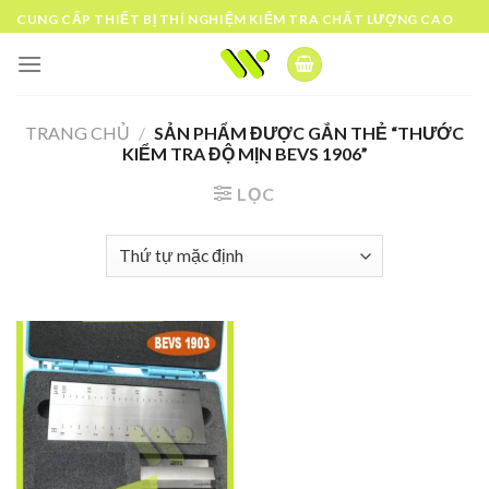
Skip
CUNG CẤP THIẾT BỊ THÍ NGHIỆM KIỂM TRA CHẤT LƯỢNG CAO
to
content
TRANG CHỦ
/
SẢN PHẨM ĐƯỢC GẮN THẺ “THƯỚC
KIỂM TRA ĐỘ MỊN BEVS 1906”
LỌC