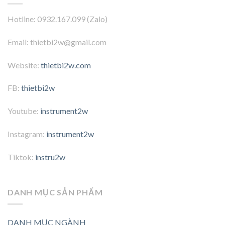
Hotline: 0932.167.099 (Zalo)
Email: thietbi2w@gmail.com
Website:
thietbi2w.com
FB:
thietbi2w
Youtube:
instrument2w
Instagram:
instrument2w
Tiktok:
instru2w
DANH MỤC SẢN PHẨM
DANH MỤC NGÀNH