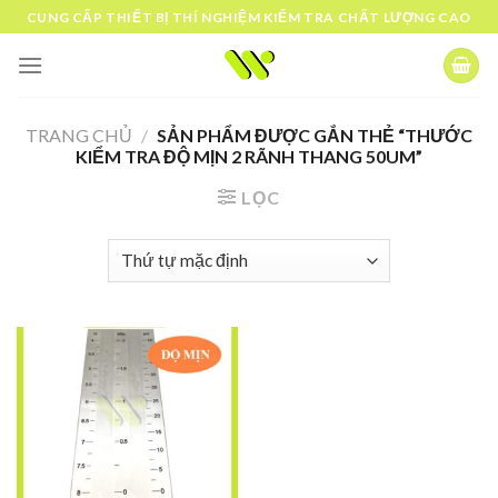
Skip
CUNG CẤP THIẾT BỊ THÍ NGHIỆM KIỂM TRA CHẤT LƯỢNG CAO
to
content
TRANG CHỦ
/
SẢN PHẨM ĐƯỢC GẮN THẺ “THƯỚC
KIỂM TRA ĐỘ MỊN 2 RÃNH THANG 50UM”
LỌC