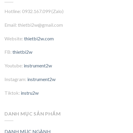
Hotline: 0932.167.099 (Zalo)
Email: thietbi2w@gmail.com
Website:
thietbi2w.com
FB:
thietbi2w
Youtube:
instrument2w
Instagram:
instrument2w
Tiktok:
instru2w
DANH MỤC SẢN PHẨM
DANH MỤC NGÀNH