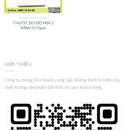
DANH MỤC HÃNG
THƯỚC ĐO ĐỘ MỊN 2
RÃNH 0-50µm
GIỚI THIỆU
Công ty chúng tôi chuyên cung cấp những thiết bị kiểm tra
chất lượng sản phẩm tốt nhất tới quý khách hàng.