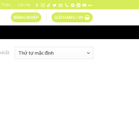
 Thiệu
Liên Hệ
ĐĂNG NHẬP
GIỎ HÀNG /
0
₫
 nhất