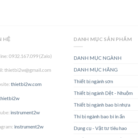
N HỆ
DANH MỤC SẢN PHẨM
ine: 0932.167.099 (Zalo)
DANH MỤC NGÀNH
DANH MỤC HÃNG
l: thietbi2w@gmail.com
Thiết bị ngành sơn
site:
thietbi2w.com
Thiết bị ngành Dệt - Nhuộm
thietbi2w
Thiết bị ngành bao bì nhựa
tube:
instrument2w
Thí bị ngành bao bì in ấn
agram:
instrument2w
Dụng cụ - Vật tư tiêu hao