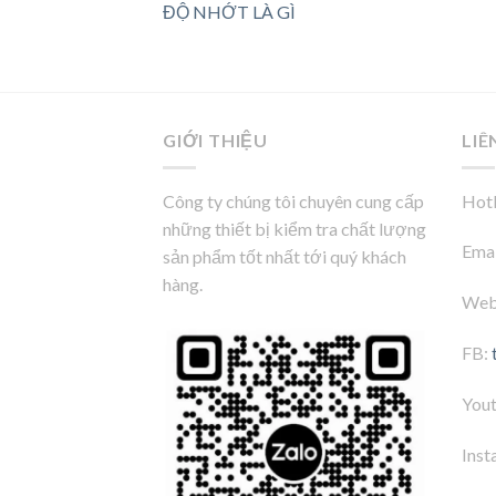
ĐỘ NHỚT LÀ GÌ
GIỚI THIỆU
LIÊ
Công ty chúng tôi chuyên cung cấp
Hotl
những thiết bị kiểm tra chất lượng
Emai
sản phẩm tốt nhất tới quý khách
hàng.
Web
FB:
You
Inst