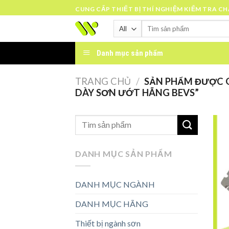
Skip
CUNG CẤP THIẾT BỊ THÍ NGHIỆM KIỂM TRA C
to
Tìm
content
kiếm:
Danh mục sản phẩm
TRANG CHỦ
/
SẢN PHẨM ĐƯỢC G
DÀY SƠN ƯỚT HÃNG BEVS”
DANH MỤC SẢN PHẨM
DANH MỤC NGÀNH
DANH MỤC HÃNG
Thiết bị ngành sơn