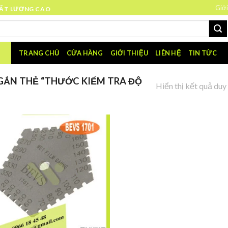
Giới
HẤT LƯỢNG CAO
TRANG CHỦ
CỬA HÀNG
GIỚI THIỆU
LIÊN HỆ
TIN TỨC
ẮN THẺ “THƯỚC KIỂM TRA ĐỘ
Hiển thị kết quả duy