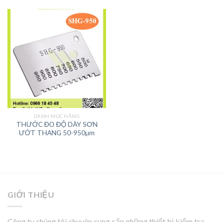
DANH MỤC HÃNG
THƯỚC ĐO ĐỘ DÀY SƠN
ƯỚT THANG 50-950µm
GIỚI THIỆU
Công ty chúng tôi chuyên cung cấp những thiết bị kiểm tra