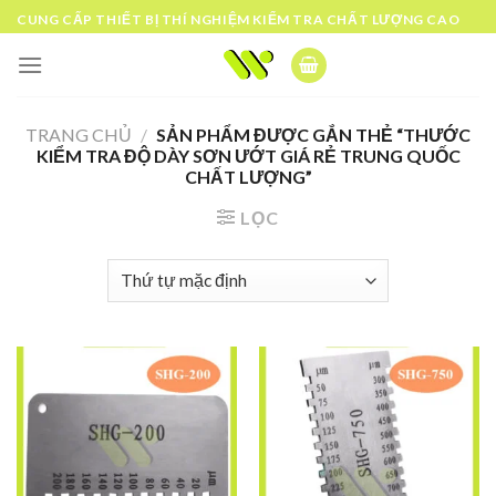
Skip
CUNG CẤP THIẾT BỊ THÍ NGHIỆM KIỂM TRA CHẤT LƯỢNG CAO
to
content
TRANG CHỦ
/
SẢN PHẨM ĐƯỢC GẮN THẺ “THƯỚC
KIỂM TRA ĐỘ DÀY SƠN ƯỚT GIÁ RẺ TRUNG QUỐC
CHẤT LƯỢNG”
LỌC