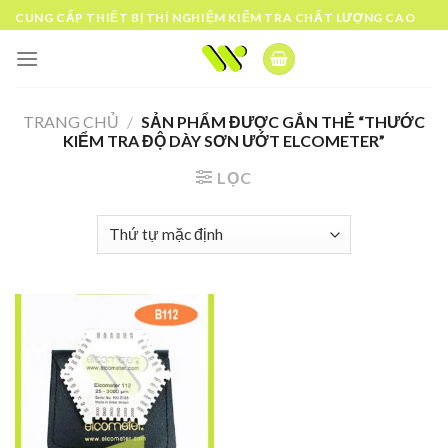
Skip
CUNG CẤP THIẾT BỊ THÍ NGHIỆM KIỂM TRA CHẤT LƯỢNG CAO
to
content
TRANG CHỦ
/
SẢN PHẨM ĐƯỢC GẮN THẺ “THƯỚC
KIỂM TRA ĐỘ DÀY SƠN ƯỚT ELCOMETER”
LỌC