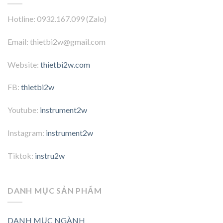
Hotline: 0932.167.099 (Zalo)
Email: thietbi2w@gmail.com
Website:
thietbi2w.com
FB:
thietbi2w
Youtube:
instrument2w
Instagram:
instrument2w
Tiktok:
instru2w
DANH MỤC SẢN PHẨM
DANH MỤC NGÀNH