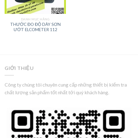
DANH MỤC HÃNG
THƯỚC ĐO ĐỘ DÀY SƠN
ƯỚT ELCOMETER 112
GIỚI THIỆU
Công ty chúng tôi chuyên cung cấp những thiết bị kiểm tra
chất lượng sản phẩm tốt nhất tới quý khách hàng.