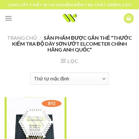
Skip
CUNG CẤP THIẾT BỊ THÍ NGHIỆM KIỂM TRA CHẤT LƯỢNG CAO
to
content
TRANG CHỦ
/
SẢN PHẨM ĐƯỢC GẮN THẺ “THƯỚC
KIỂM TRA ĐỘ DÀY SƠN ƯỚT ELCOMETER CHÍNH
HÃNG ANH QUỐC”
LỌC