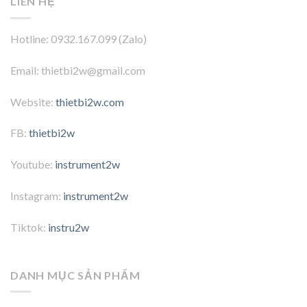
LIÊN HỆ
Hotline: 0932.167.099 (Zalo)
Email: thietbi2w@gmail.com
Website:
thietbi2w.com
FB:
thietbi2w
Youtube:
instrument2w
Instagram:
instrument2w
Tiktok:
instru2w
DANH MỤC SẢN PHẨM