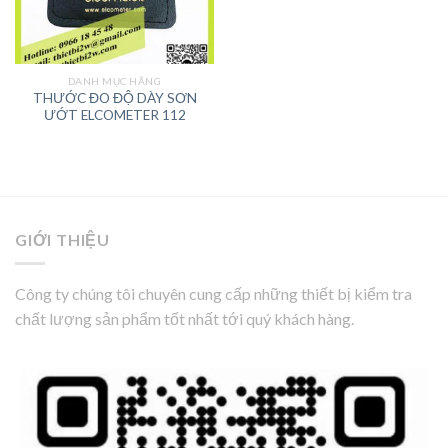
DANH MỤC HÃNG
THƯỚC ĐO ĐỘ DÀY SƠN
ƯỚT ELCOMETER 112
GIỚI THIỆU
Công ty chúng tôi chuyên cung cấp những thiết bị kiểm tra
chất lượng sản phẩm tốt nhất tới quý khách hàng.