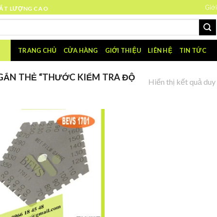
Giới
HẤT LƯỢNG CAO
TRANG CHỦ
CỬA HÀNG
GIỚI THIỆU
LIÊN HỆ
TIN TỨC
ẮN THẺ “THƯỚC KIỂM TRA ĐỘ
Hiển thị kết quả duy