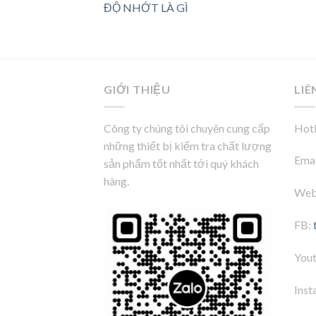
ĐỘ NHỚT LÀ GÌ
GIỚI THIỆU
LIÊ
Công ty chúng tôi chuyên cung cấp
Hotl
những thiết bị kiểm tra chất lượng
Emai
sản phẩm tốt nhất tới quý khách
hàng.
Web
FB:
You
Inst