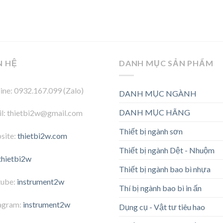
N HỆ
DANH MỤC SẢN PHẨM
ine: 0932.167.099 (Zalo)
DANH MỤC NGÀNH
DANH MỤC HÃNG
l: thietbi2w@gmail.com
Thiết bị ngành sơn
site:
thietbi2w.com
Thiết bị ngành Dệt - Nhuộm
thietbi2w
Thiết bị ngành bao bì nhựa
tube:
instrument2w
Thí bị ngành bao bì in ấn
agram:
instrument2w
Dụng cụ - Vật tư tiêu hao