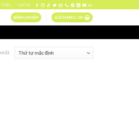
 Thiệu
Liên Hệ
ĐĂNG NHẬP
GIỎ HÀNG /
0
₫
 nhất