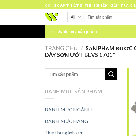
Skip
CUNG CẤP THIẾT BỊ THÍ NGHIỆM KIỂM TRA C
to
Tìm
content
kiếm:
Danh mục sản phẩm
TRANG CHỦ
/
SẢN PHẨM ĐƯỢC G
DÀY SƠN ƯỚT BEVS 1701”
DANH MỤC SẢN PHẨM
DANH MỤC NGÀNH
DANH MỤC HÃNG
Thiết bị ngành sơn