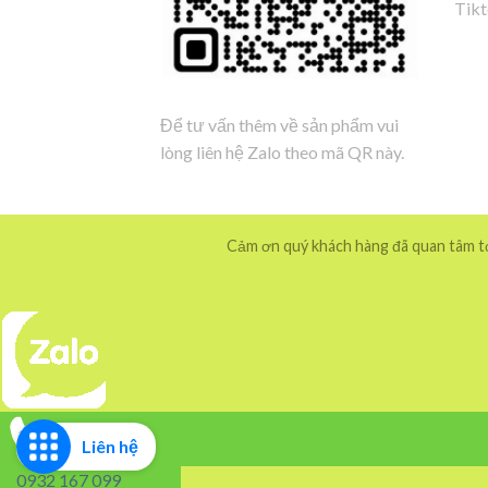
Tik
Để tư vấn thêm về sản phẩm vui
lòng liên hệ Zalo theo mã QR này.
Cảm ơn quý khách hàng đã quan tâm tới
Liên hệ
0932 167 099