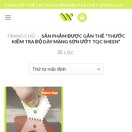
Skip
CUNG CẤP THIẾT BỊ THÍ NGHIỆM KIỂM TRA CHẤT LƯỢNG CAO
to
content
TRANG CHỦ
/
SẢN PHẨM ĐƯỢC GẮN THẺ “THƯỚC
KIỂM TRA ĐỘ DÀY MÀNG SƠN ƯỚT TQC SHEEN”
LỌC