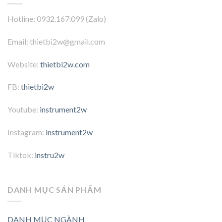
Hotline: 0932.167.099 (Zalo)
Email: thietbi2w@gmail.com
Website:
thietbi2w.com
FB:
thietbi2w
Youtube:
instrument2w
Instagram:
instrument2w
Tiktok:
instru2w
DANH MỤC SẢN PHẨM
DANH MỤC NGÀNH