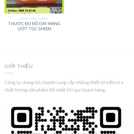
DANH MỤC HÃNG
THƯỚC ĐO ĐỘ DÀY MÀNG
ƯỚT TQC SHEEN
GIỚI THIỆU
Công ty chúng tôi chuyên cung cấp những thiết bị kiểm tra
chất lượng sản phẩm tốt nhất tới quý khách hàng.