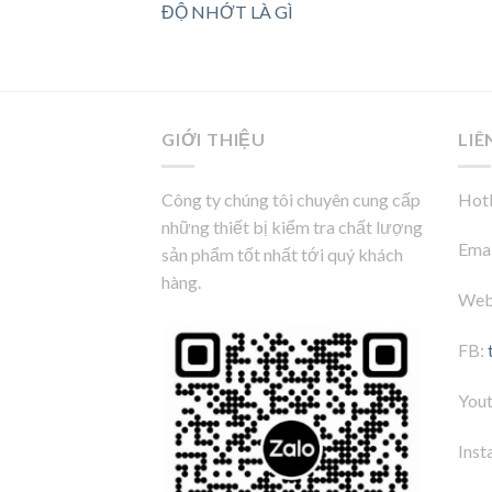
ĐỘ NHỚT LÀ GÌ
GIỚI THIỆU
LIÊ
Công ty chúng tôi chuyên cung cấp
Hotl
những thiết bị kiểm tra chất lượng
Emai
sản phẩm tốt nhất tới quý khách
hàng.
Web
FB:
You
Inst