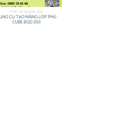
THIẾT BỊ NGÀNH SƠN
ỤNG CỤ TẠO MÀNG LỚP PHỦ
CUBE BGD 203