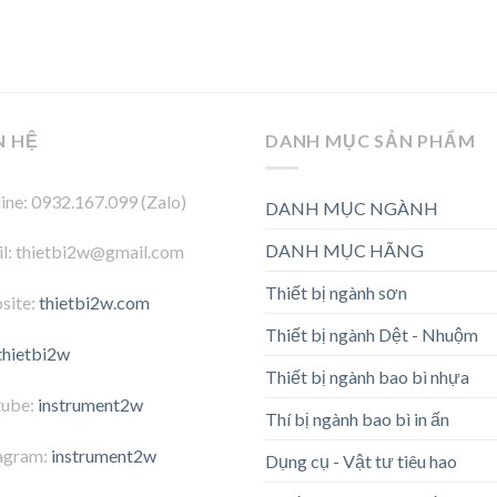
N HỆ
DANH MỤC SẢN PHẨM
ine: 0932.167.099 (Zalo)
DANH MỤC NGÀNH
DANH MỤC HÃNG
l: thietbi2w@gmail.com
Thiết bị ngành sơn
site:
thietbi2w.com
Thiết bị ngành Dệt - Nhuộm
thietbi2w
Thiết bị ngành bao bì nhựa
tube:
instrument2w
Thí bị ngành bao bì in ấn
agram:
instrument2w
Dụng cụ - Vật tư tiêu hao