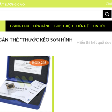
Giới
HẤT LƯỢNG CAO
TRANG CHỦ
CỬA HÀNG
GIỚI THIỆU
LIÊN HỆ
TIN TỨC
ẮN THẺ “THƯỚC KÉO SƠN HÌNH
Hiển thị kết quả duy