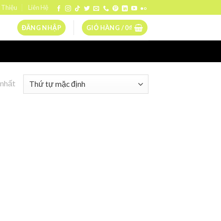
 Thiệu
Liên Hệ
ĐĂNG NHẬP
GIỎ HÀNG /
0
₫
 nhất