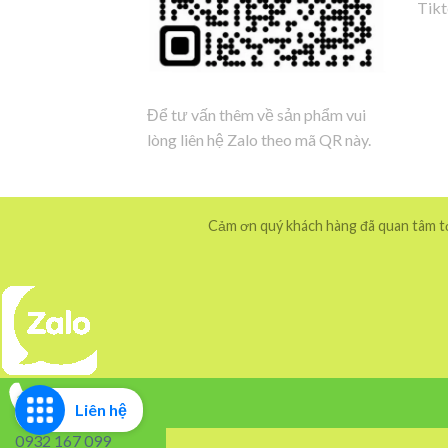
Tik
Để tư vấn thêm về sản phẩm vui
lòng liên hệ Zalo theo mã QR này.
Cảm ơn quý khách hàng đã quan tâm tới
Liên hệ
0932 167 099