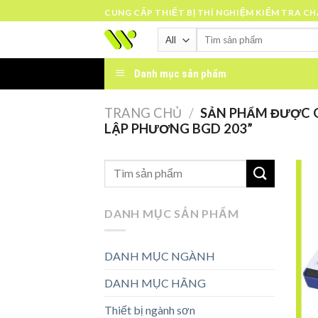
Skip
CUNG CẤP THIẾT BỊ THÍ NGHIỆM KIỂM TRA C
to
Tìm
content
kiếm:
Danh mục sản phẩm
TRANG CHỦ
/
SẢN PHẨM ĐƯỢC G
LẬP PHƯƠNG BGD 203”
DANH MỤC SẢN PHẨM
DANH MỤC NGÀNH
DANH MỤC HÃNG
Thiết bị ngành sơn