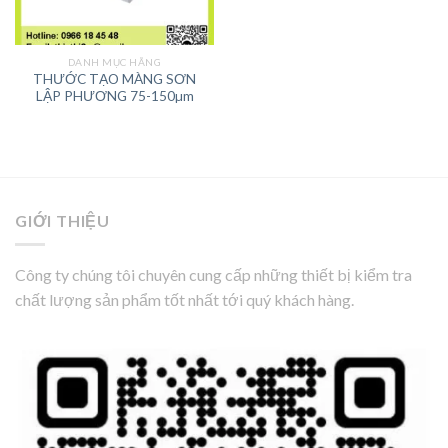
DANH MỤC HÃNG
THƯỚC TẠO MÀNG SƠN
LẬP PHƯƠNG 75-150µm
GIỚI THIỆU
Công ty chúng tôi chuyên cung cấp những thiết bị kiểm tra
chất lượng sản phẩm tốt nhất tới quý khách hàng.