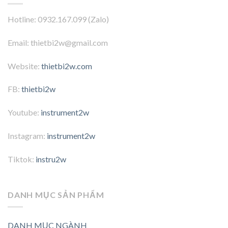
Hotline: 0932.167.099 (Zalo)
Email: thietbi2w@gmail.com
Website:
thietbi2w.com
FB:
thietbi2w
Youtube:
instrument2w
Instagram:
instrument2w
Tiktok:
instru2w
DANH MỤC SẢN PHẨM
DANH MỤC NGÀNH