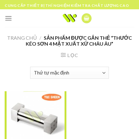
Skip
CUNG CẤP THIẾT BỊ THÍ NGHIỆM KIỂM TRA CHẤT LƯỢNG CAO
to
content
TRANG CHỦ
/
SẢN PHẨM ĐƯỢC GẮN THẺ “THƯỚC
KÉO SƠN 4 MẶT XUẤT XỨ CHÂU ÂU”
LỌC