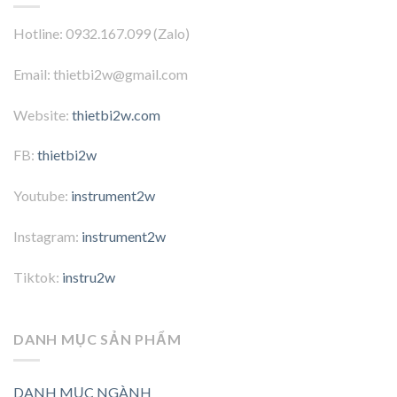
Hotline: 0932.167.099 (Zalo)
Email: thietbi2w@gmail.com
Website:
thietbi2w.com
FB:
thietbi2w
Youtube:
instrument2w
Instagram:
instrument2w
Tiktok:
instru2w
DANH MỤC SẢN PHẨM
DANH MỤC NGÀNH