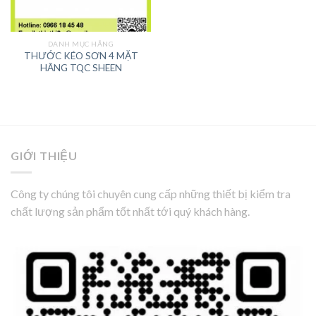
DANH MỤC HÃNG
THƯỚC KÉO SƠN 4 MẶT
HÃNG TQC SHEEN
GIỚI THIỆU
Công ty chúng tôi chuyên cung cấp những thiết bị kiểm tra
chất lượng sản phẩm tốt nhất tới quý khách hàng.