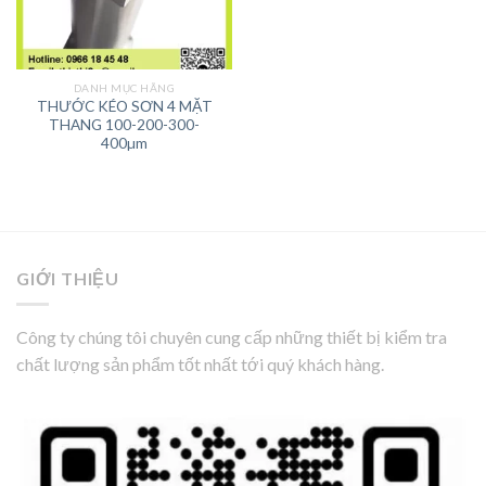
DANH MỤC HÃNG
THƯỚC KÉO SƠN 4 MẶT
THANG 100-200-300-
400µm
GIỚI THIỆU
Công ty chúng tôi chuyên cung cấp những thiết bị kiểm tra
chất lượng sản phẩm tốt nhất tới quý khách hàng.