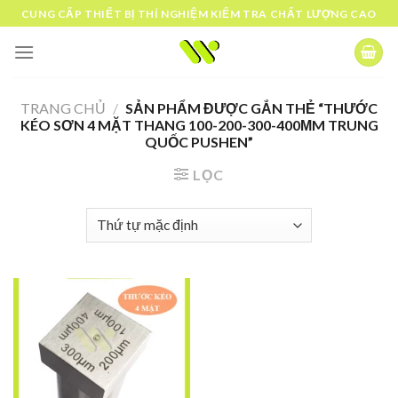
Skip
CUNG CẤP THIẾT BỊ THÍ NGHIỆM KIỂM TRA CHẤT LƯỢNG CAO
to
content
TRANG CHỦ
/
SẢN PHẨM ĐƯỢC GẮN THẺ “THƯỚC
KÉO SƠN 4 MẶT THANG 100-200-300-400ΜM TRUNG
QUỐC PUSHEN”
LỌC