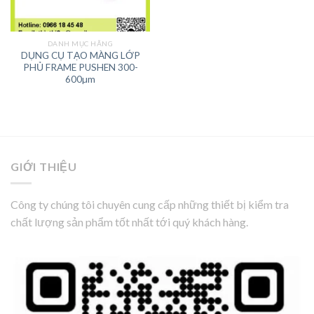
DANH MỤC HÃNG
DỤNG CỤ TẠO MÀNG LỚP
PHỦ FRAME PUSHEN 300-
600µm
GIỚI THIỆU
Công ty chúng tôi chuyên cung cấp những thiết bị kiểm tra
chất lượng sản phẩm tốt nhất tới quý khách hàng.