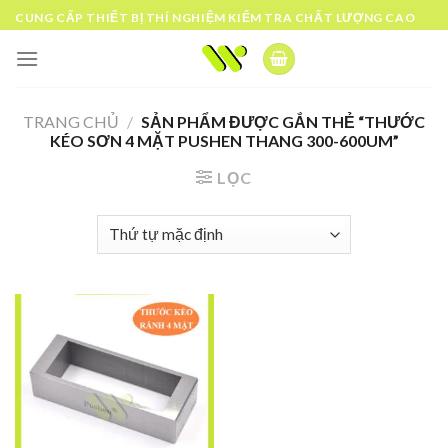
Skip
CUNG CẤP THIẾT BỊ THÍ NGHIỆM KIỂM TRA CHẤT LƯỢNG CAO
to
content
TRANG CHỦ
/
SẢN PHẨM ĐƯỢC GẮN THẺ “THƯỚC
KÉO SƠN 4 MẶT PUSHEN THANG 300-600UM”
LỌC