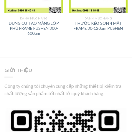
DANH MỤC HÃNG
DANH MỤC HÃNG
DỤNG CỤ TẠO MÀNG LỚP
THƯỚC KÉO SƠN 4 MẶT
PHỦ FRAME PUSHEN 300-
FRAME 30-120µm PUSHEN
600µm
GIỚI THIỆU
Công ty chúng tôi chuyên cung cấp những thiết bị kiểm tra
chất lượng sản phẩm tốt nhất tới quý khách hàng.