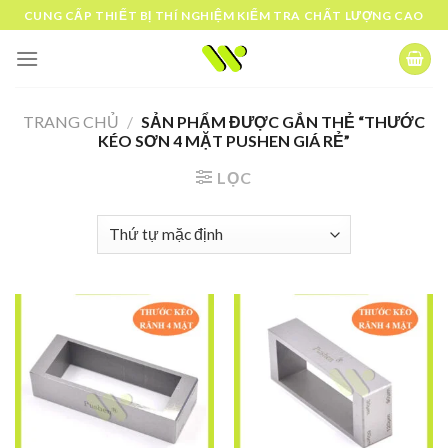
Skip
CUNG CẤP THIẾT BỊ THÍ NGHIỆM KIỂM TRA CHẤT LƯỢNG CAO
to
content
TRANG CHỦ
/
SẢN PHẨM ĐƯỢC GẮN THẺ “THƯỚC
KÉO SƠN 4 MẶT PUSHEN GIÁ RẺ”
LỌC