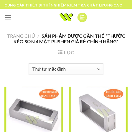
Skip
CUNG CẤP THIẾT BỊ THÍ NGHIỆM KIỂM TRA CHẤT LƯỢNG CAO
to
content
TRANG CHỦ
/
SẢN PHẨM ĐƯỢC GẮN THẺ “THƯỚC
KÉO SƠN 4 MẶT PUSHEN GIÁ RẺ CHÍNH HÃNG”
LỌC