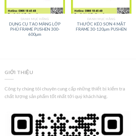
DANH MỤC HÃNG
DANH MỤC HÃNG
DỤNG CỤ TẠO MÀNG LỚP
THƯỚC KÉO SƠN 4 MẶT
PHỦ FRAME PUSHEN 300-
FRAME 30-120µm PUSHEN
600µm
GIỚI THIỆU
Công ty chúng tôi chuyên cung cấp những thiết bị kiểm tra
chất lượng sản phẩm tốt nhất tới quý khách hàng.