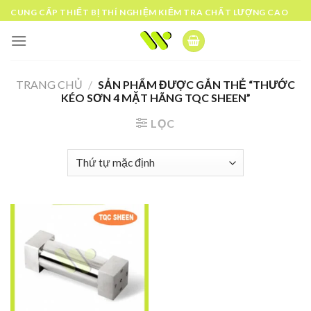
Skip
CUNG CẤP THIẾT BỊ THÍ NGHIỆM KIỂM TRA CHẤT LƯỢNG CAO
to
content
TRANG CHỦ
/
SẢN PHẨM ĐƯỢC GẮN THẺ “THƯỚC
KÉO SƠN 4 MẶT HÃNG TQC SHEEN”
LỌC