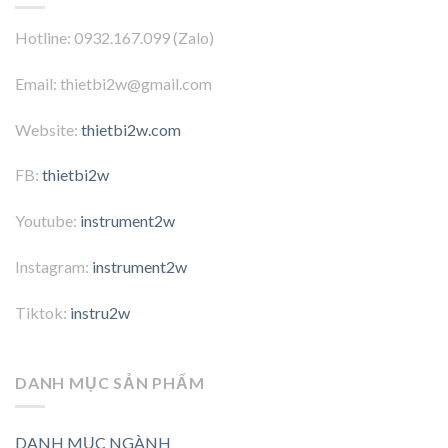
Hotline: 0932.167.099 (Zalo)
Email: thietbi2w@gmail.com
Website:
thietbi2w.com
FB:
thietbi2w
Youtube:
instrument2w
Instagram:
instrument2w
Tiktok:
instru2w
DANH MỤC SẢN PHẨM
DANH MỤC NGÀNH