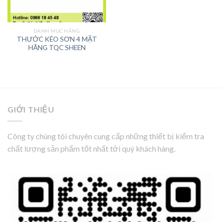
DANH MỤC HÃNG
THƯỚC KÉO SƠN 4 MẶT
HÃNG TQC SHEEN
GIỚI THIỆU
Công ty chúng tôi chuyên cung cấp những thiết bị kiểm tra
chất lượng sản phẩm tốt nhất tới quý khách hàng.