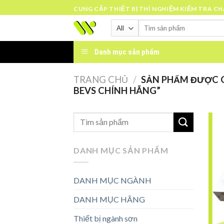
Skip
CUNG CẤP THIẾT BỊ THÍ NGHIỆM KIỂM TRA C
to
Tìm
content
kiếm:
Danh mục sản phẩm
TRANG CHỦ
/
SẢN PHẨM ĐƯỢC G
BEVS CHÍNH HÃNG”
DANH MỤC SẢN PHẨM
DANH MỤC NGÀNH
DANH MỤC HÃNG
Thiết bị ngành sơn