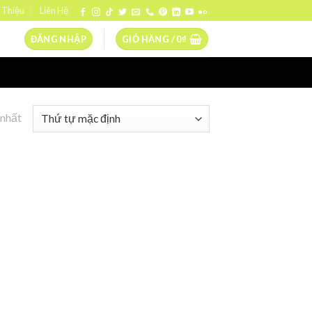
 Thiệu
Liên Hệ
ĐĂNG NHẬP
GIỎ HÀNG /
0
₫
 nhất