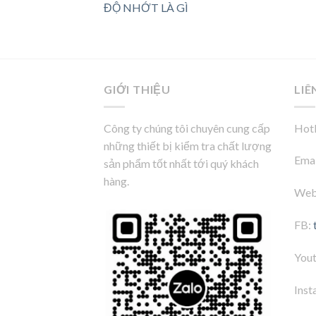
ĐỘ NHỚT LÀ GÌ
GIỚI THIỆU
LIÊ
Công ty chúng tôi chuyên cung cấp
Hotl
những thiết bị kiểm tra chất lượng
Emai
sản phẩm tốt nhất tới quý khách
hàng.
Web
FB:
You
Inst