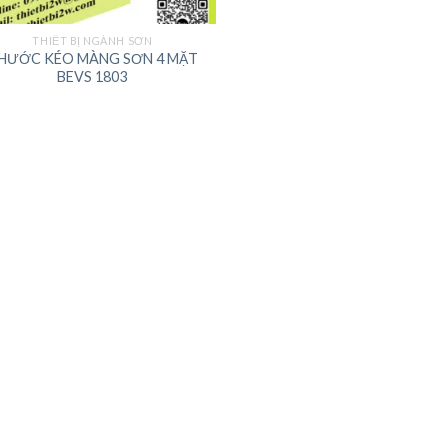
THIẾT BỊ NGÀNH SƠN
HƯỚC KÉO MÀNG SƠN 4 MẶT
BEVS 1803