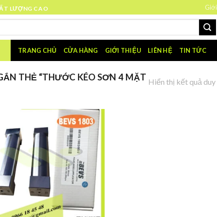
Giới
HẤT LƯỢNG CAO
TRANG CHỦ
CỬA HÀNG
GIỚI THIỆU
LIÊN HỆ
TIN TỨC
ẮN THẺ “THƯỚC KÉO SƠN 4 MẶT
Hiển thị kết quả duy