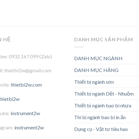
N HỆ
DANH MỤC SẢN PHẨM
ine: 0932.167.099 (Zalo)
DANH MỤC NGÀNH
DANH MỤC HÃNG
l: thietbi2w@gmail.com
Thiết bị ngành sơn
site:
thietbi2w.com
Thiết bị ngành Dệt - Nhuộm
thietbi2w
Thiết bị ngành bao bì nhựa
tube:
instrument2w
Thí bị ngành bao bì in ấn
agram:
instrument2w
Dụng cụ - Vật tư tiêu hao