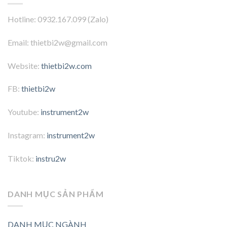
Hotline: 0932.167.099 (Zalo)
Email: thietbi2w@gmail.com
Website:
thietbi2w.com
FB:
thietbi2w
Youtube:
instrument2w
Instagram:
instrument2w
Tiktok:
instru2w
DANH MỤC SẢN PHẨM
DANH MỤC NGÀNH