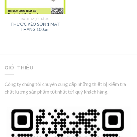
DANH MỤC HÃNG
THƯỚC KÉO SƠN 1 MẶT
THANG 100µm
GIỚI THIỆU
Công ty chúng tôi chuyên cung cấp những thiết bị kiểm tra
chất lượng sản phẩm tốt nhất tới quý khách hàng.