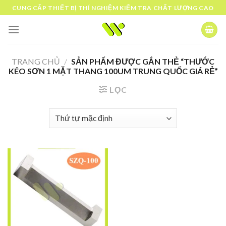
Skip
CUNG CẤP THIẾT BỊ THÍ NGHIỆM KIỂM TRA CHẤT LƯỢNG CAO
to
content
TRANG CHỦ
/
SẢN PHẨM ĐƯỢC GẮN THẺ “THƯỚC
KÉO SƠN 1 MẶT THANG 100UM TRUNG QUỐC GIÁ RẺ”
LỌC