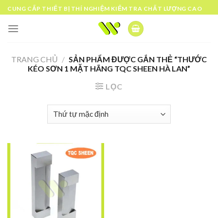
Skip
CUNG CẤP THIẾT BỊ THÍ NGHIỆM KIỂM TRA CHẤT LƯỢNG CAO
to
content
TRANG CHỦ
/
SẢN PHẨM ĐƯỢC GẮN THẺ “THƯỚC
KÉO SƠN 1 MẶT HÃNG TQC SHEEN HÀ LAN”
LỌC