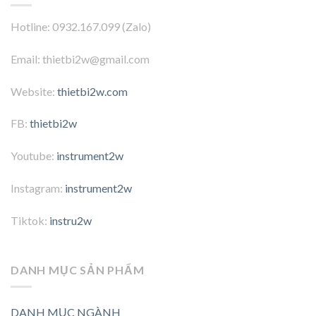
Hotline: 0932.167.099 (Zalo)
Email: thietbi2w@gmail.com
Website:
thietbi2w.com
FB:
thietbi2w
Youtube:
instrument2w
Instagram:
instrument2w
Tiktok:
instru2w
DANH MỤC SẢN PHẨM
DANH MỤC NGÀNH