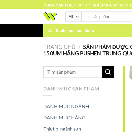
Skip
CUNG CẤP THIẾT BỊ THÍ NGHIỆM KIỂM TRA C
to
Tìm
content
kiếm:
Danh mục sản phẩm
TRANG CHỦ
/
SẢN PHẨM ĐƯỢC G
150UM HÃNG PUSHEN TRUNG QUỐ
DANH MỤC SẢN PHẨM
DANH MỤC NGÀNH
DANH MỤC HÃNG
Thiết bị ngành sơn