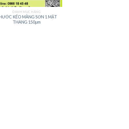
DANH MỤC HÃNG
HƯỚC KÉO MÀNG SƠN 1 MẶT
THANG 150µm