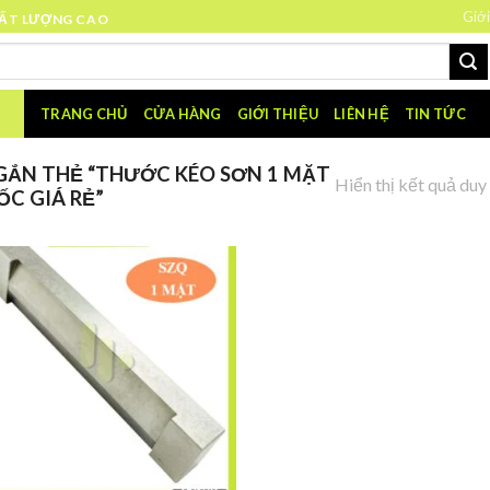
Giới
HẤT LƯỢNG CAO
TRANG CHỦ
CỬA HÀNG
GIỚI THIỆU
LIÊN HỆ
TIN TỨC
ẮN THẺ “THƯỚC KÉO SƠN 1 MẶT
Hiển thị kết quả duy
C GIÁ RẺ”