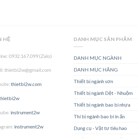
N HỆ
DANH MỤC SẢN PHẨM
ine: 0932.167.099 (Zalo)
DANH MỤC NGÀNH
DANH MỤC HÃNG
l: thietbi2w@gmail.com
Thiết bị ngành sơn
site:
thietbi2w.com
Thiết bị ngành Dệt - Nhuộm
thietbi2w
Thiết bị ngành bao bì nhựa
tube:
instrument2w
Thí bị ngành bao bì in ấn
agram:
instrument2w
Dụng cụ - Vật tư tiêu hao