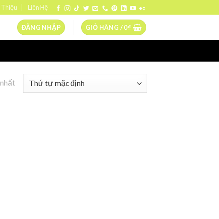
 Thiệu
Liên Hệ
ĐĂNG NHẬP
GIỎ HÀNG /
0
₫
 nhất