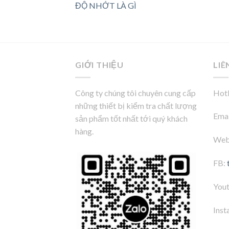
ĐỘ NHỚT LÀ GÌ
GIỚI THIỆU
LIÊ
Công ty chúng tôi chuyên cung cấp
Hotl
những thiết bị kiểm tra chất lượng
Emai
sản phẩm tốt nhất tới quý khách
hàng.
Web
FB:
You
Inst