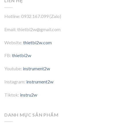
LIÊN HỆ
Hotline: 0932.167.099 (Zalo)
Email: thietbi2w@gmail.com
Website:
thietbi2w.com
FB:
thietbi2w
Youtube:
instrument2w
Instagram:
instrument2w
Tiktok:
instru2w
DANH MỤC SẢN PHẨM