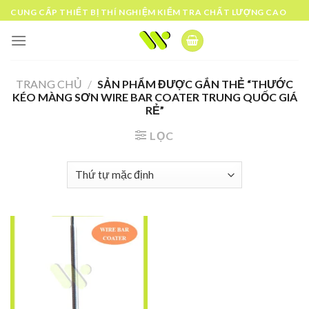
Skip
CUNG CẤP THIẾT BỊ THÍ NGHIỆM KIỂM TRA CHẤT LƯỢNG CAO
to
content
TRANG CHỦ
/
SẢN PHẨM ĐƯỢC GẮN THẺ “THƯỚC
KÉO MÀNG SƠN WIRE BAR COATER TRUNG QUỐC GIÁ
RẺ”
LỌC