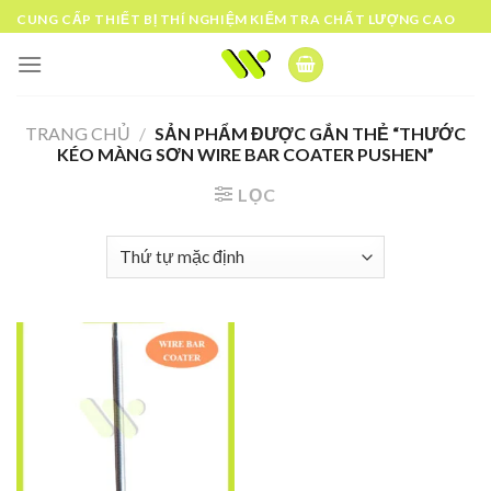
Skip
CUNG CẤP THIẾT BỊ THÍ NGHIỆM KIỂM TRA CHẤT LƯỢNG CAO
to
content
TRANG CHỦ
/
SẢN PHẨM ĐƯỢC GẮN THẺ “THƯỚC
KÉO MÀNG SƠN WIRE BAR COATER PUSHEN”
LỌC