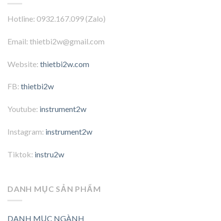
Hotline: 0932.167.099 (Zalo)
Email: thietbi2w@gmail.com
Website:
thietbi2w.com
FB:
thietbi2w
Youtube:
instrument2w
Instagram:
instrument2w
Tiktok:
instru2w
DANH MỤC SẢN PHẨM
DANH MỤC NGÀNH