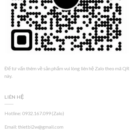
Để tư vấn thêm về sản phẩm vui lòng liên hệ Zalo theo mã QR
này.
LIÊN HỆ
Hotline: 0932.167.099 (Zalo)
Email: thietbi2w@gmail.com