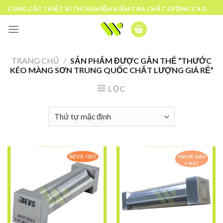
Skip
CUNG CẤP THIẾT BỊ THÍ NGHIỆM KIỂM TRA CHẤT LƯỢNG CAO
to
content
TRANG CHỦ
/
SẢN PHẨM ĐƯỢC GẮN THẺ “THƯỚC
KÉO MÀNG SƠN TRUNG QUỐC CHẤT LƯỢNG GIÁ RẺ”
LỌC