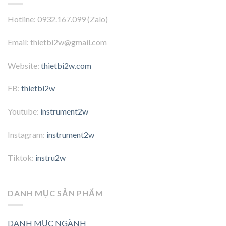
Hotline: 0932.167.099 (Zalo)
Email: thietbi2w@gmail.com
Website:
thietbi2w.com
FB:
thietbi2w
Youtube:
instrument2w
Instagram:
instrument2w
Tiktok:
instru2w
DANH MỤC SẢN PHẨM
DANH MỤC NGÀNH