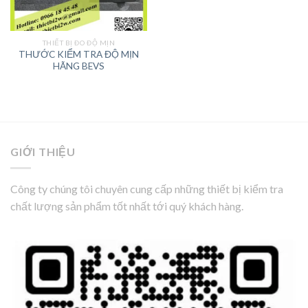
THIẾT BỊ ĐO ĐỘ MỊN
THƯỚC KIỂM TRA ĐỘ MỊN
HÃNG BEVS
GIỚI THIỆU
Công ty chúng tôi chuyên cung cấp những thiết bị kiểm tra
chất lượng sản phẩm tốt nhất tới quý khách hàng.