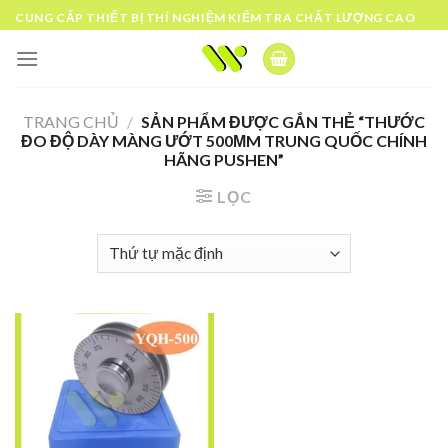
Skip
CUNG CẤP THIẾT BỊ THÍ NGHIỆM KIỂM TRA CHẤT LƯỢNG CAO
to
content
TRANG CHỦ
/
SẢN PHẨM ĐƯỢC GẮN THẺ “THƯỚC
ĐO ĐỘ DÀY MÀNG ƯỚT 500ΜM TRUNG QUỐC CHÍNH
HÃNG PUSHEN”
LỌC