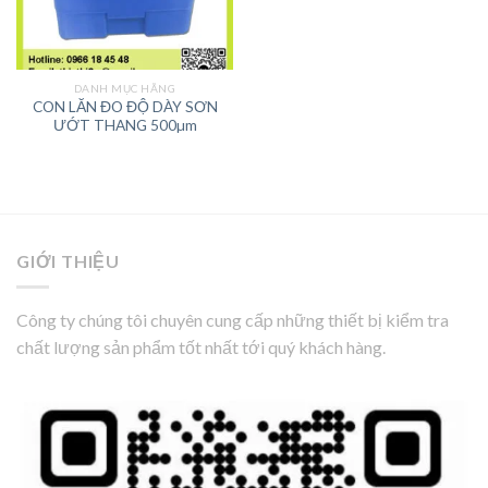
DANH MỤC HÃNG
CON LĂN ĐO ĐỘ DÀY SƠN
ƯỚT THANG 500µm
GIỚI THIỆU
Công ty chúng tôi chuyên cung cấp những thiết bị kiểm tra
chất lượng sản phẩm tốt nhất tới quý khách hàng.