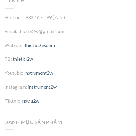
LIÊN HỆ
Hotline: 0932.167.099 (Zalo)
Email: thietbi2w@gmail.com
Website:
thietbi2w.com
FB:
thietbi2w
Youtube:
instrument2w
Instagram:
instrument2w
Tiktok:
instru2w
DANH MỤC SẢN PHẨM