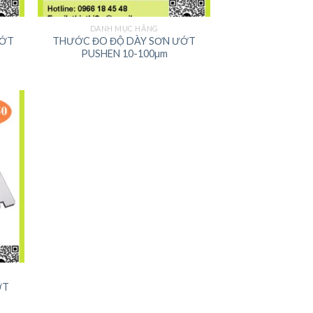
DANH MỤC HÃNG
ƯỚT
THƯỚC ĐO ĐỘ DÀY SƠN ƯỚT
PUSHEN 10-100µm
ỚT