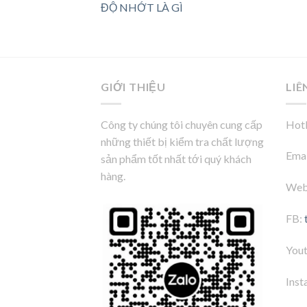
ĐỘ NHỚT LÀ GÌ
GIỚI THIỆU
LIÊ
Công ty chúng tôi chuyên cung cấp
Hotl
những thiết bị kiểm tra chất lượng
Emai
sản phẩm tốt nhất tới quý khách
hàng.
Web
FB:
You
Inst