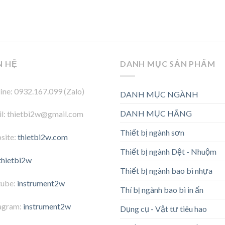
N HỆ
DANH MỤC SẢN PHẨM
ine: 0932.167.099 (Zalo)
DANH MỤC NGÀNH
DANH MỤC HÃNG
l: thietbi2w@gmail.com
Thiết bị ngành sơn
site:
thietbi2w.com
Thiết bị ngành Dệt - Nhuộm
thietbi2w
Thiết bị ngành bao bì nhựa
tube:
instrument2w
Thí bị ngành bao bì in ấn
agram:
instrument2w
Dụng cụ - Vật tư tiêu hao