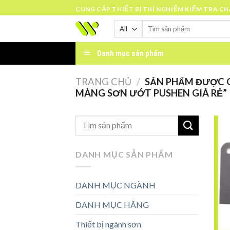
Skip
CUNG CẤP THIẾT BỊ THÍ NGHIỆM KIỂM TRA C
to
Tìm
content
kiếm:
Danh mục sản phẩm
TRANG CHỦ
/
SẢN PHẨM ĐƯỢC G
MÀNG SƠN ƯỚT PUSHEN GIÁ RẺ”
DANH MỤC SẢN PHẨM
DANH MỤC NGÀNH
DANH MỤC HÃNG
Thiết bị ngành sơn