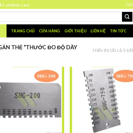
Giới
HẤT LƯỢNG CAO
TRANG CHỦ
CỬA HÀNG
GIỚI THIỆU
LIÊN HỆ
TIN TỨC
ẮN THẺ “THƯỚC ĐO ĐỘ DÀY
Hiển thị tất cả 5 kế