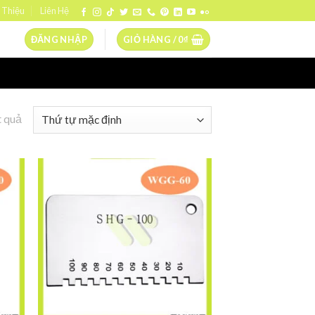
 Thiệu
Liên Hệ
ĐĂNG NHẬP
GIỎ HÀNG /
0
₫
t quả