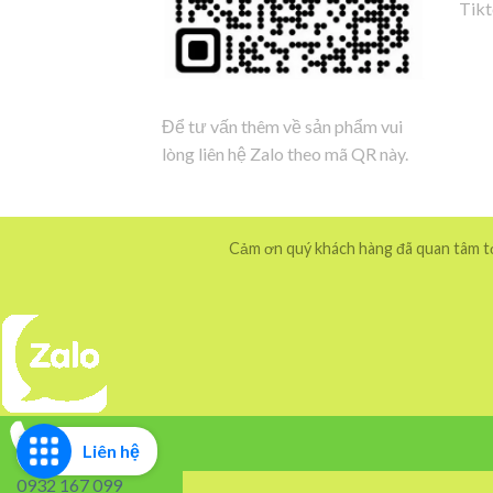
Tik
Để tư vấn thêm về sản phẩm vui
lòng liên hệ Zalo theo mã QR này.
Cảm ơn quý khách hàng đã quan tâm tới
Liên hệ
0932 167 099