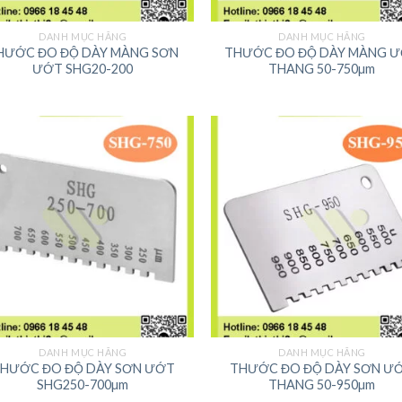
DANH MỤC HÃNG
DANH MỤC HÃNG
HƯỚC ĐO ĐỘ DÀY MÀNG SƠN
THƯỚC ĐO ĐỘ DÀY MÀNG 
ƯỚT SHG20-200
THANG 50-750µm
DANH MỤC HÃNG
DANH MỤC HÃNG
HƯỚC ĐO ĐỘ DÀY SƠN ƯỚT
THƯỚC ĐO ĐỘ DÀY SƠN Ư
SHG250-700µm
THANG 50-950µm