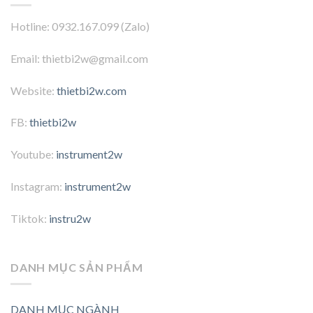
Hotline: 0932.167.099 (Zalo)
Email: thietbi2w@gmail.com
Website:
thietbi2w.com
FB:
thietbi2w
Youtube:
instrument2w
Instagram:
instrument2w
Tiktok:
instru2w
DANH MỤC SẢN PHẨM
DANH MỤC NGÀNH