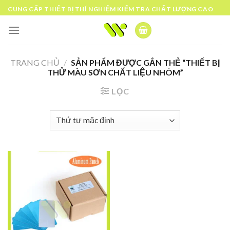
Skip
CUNG CẤP THIẾT BỊ THÍ NGHIỆM KIỂM TRA CHẤT LƯỢNG CAO
to
content
TRANG CHỦ
/
SẢN PHẨM ĐƯỢC GẮN THẺ “THIẾT BỊ
THỬ MÀU SƠN CHẤT LIỆU NHÔM”
LỌC