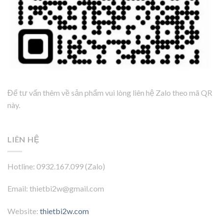
Để tư vấn thêm về sản phẩm vui lòng liên hệ Zalo theo mã QR
này.
LIÊN HỆ
Hotline: 0932.167.099 (Zalo)
Email: thietbi2w@gmail.com
Website:
thietbi2w.com