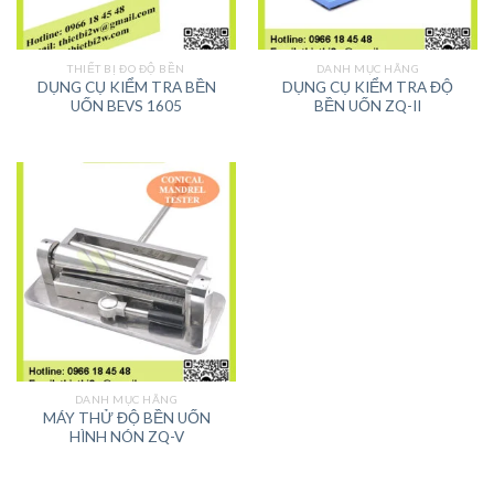
THIẾT BỊ ĐO ĐỘ BỀN
DANH MỤC HÃNG
DỤNG CỤ KIỂM TRA BỀN
DỤNG CỤ KIỂM TRA ĐỘ
UỐN BEVS 1605
BỀN UỐN ZQ-II
DANH MỤC HÃNG
MÁY THỬ ĐỘ BỀN UỐN
HÌNH NÓN ZQ-V