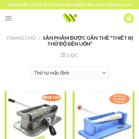
Skip
CUNG CẤP THIẾT BỊ THÍ NGHIỆM KIỂM TRA CHẤT LƯỢNG CAO
to
content
TRANG CHỦ
/
SẢN PHẨM ĐƯỢC GẮN THẺ “THIẾT BỊ
THỬ ĐỘ BỀN UỐN”
LỌC