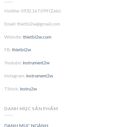
Hotline: 0932.167.099 (Zalo)
Email: thietbi2w@gmail.com
Website:
thietbi2w.com
FB:
thietbi2w
Youtube:
instrument2w
Instagram:
instrument2w
Tiktok:
instru2w
DANH MỤC SẢN PHẨM
DANH MỤC NGÀNH