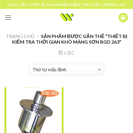
Skip
CUNG CẤP THIẾT BỊ THÍ NGHIỆM KIỂM TRA CHẤT LƯỢNG CAO
to
content
TRANG CHỦ
/
SẢN PHẨM ĐƯỢC GẮN THẺ “THIẾT BỊ
KIỂM TRA THỜI GIAN KHÔ MÀNG SƠN BGD 263”
LỌC