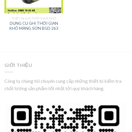
THIẾT BỊ GHI THỜI GIAN KHÔ
DỤNG CỤ GHI THỜI GIAN
KHÔ MÀNG SƠN BGD 263
GIỚI THIỆU
Công ty chúng tôi chuyên cung cấp những thiết bị kiểm tra
chất lượng sản phẩm tốt nhất tới quý khách hàng.