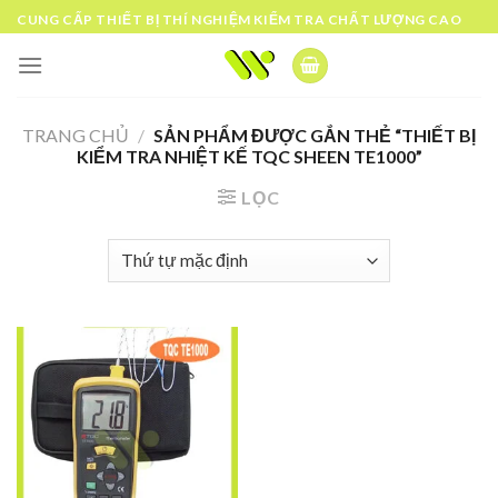
Skip
CUNG CẤP THIẾT BỊ THÍ NGHIỆM KIỂM TRA CHẤT LƯỢNG CAO
to
content
TRANG CHỦ
/
SẢN PHẨM ĐƯỢC GẮN THẺ “THIẾT BỊ
KIỂM TRA NHIỆT KẾ TQC SHEEN TE1000”
LỌC