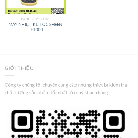
DANH MỤC HÃNG
MÁY NHIỆT KẾ TQC SHEEN
TE1000
GIỚI THIỆU
Công ty chúng tôi chuyên cung cấp những thiết bị kiểm tra
chất lượng sản phẩm tốt nhất tới quý khách hàng.