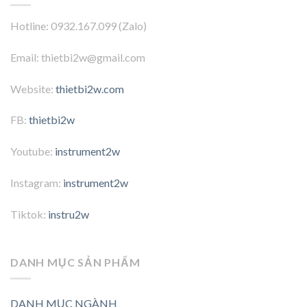
Hotline: 0932.167.099 (Zalo)
Email: thietbi2w@gmail.com
Website:
thietbi2w.com
FB:
thietbi2w
Youtube:
instrument2w
Instagram:
instrument2w
Tiktok:
instru2w
DANH MỤC SẢN PHẨM
DANH MỤC NGÀNH