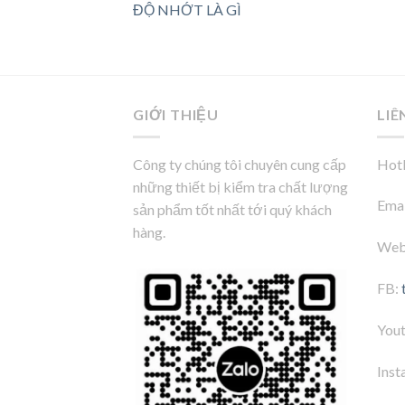
ĐỘ NHỚT LÀ GÌ
GIỚI THIỆU
LIÊ
Công ty chúng tôi chuyên cung cấp
Hotl
những thiết bị kiểm tra chất lượng
Emai
sản phẩm tốt nhất tới quý khách
hàng.
Web
FB:
You
Inst