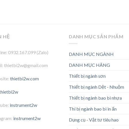
N HỆ
DANH MỤC SẢN PHẨM
ine: 0932.167.099 (Zalo)
DANH MỤC NGÀNH
DANH MỤC HÃNG
l: thietbi2w@gmail.com
Thiết bị ngành sơn
site:
thietbi2w.com
Thiết bị ngành Dệt - Nhuộm
thietbi2w
Thiết bị ngành bao bì nhựa
tube:
instrument2w
Thí bị ngành bao bì in ấn
agram:
instrument2w
Dụng cụ - Vật tư tiêu hao