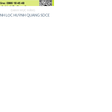
DANH MỤC HÃNG
ÍNH LỌC HUỲNH QUANG SDCE