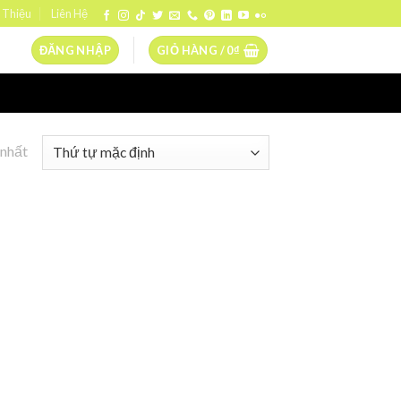
 Thiệu
Liên Hệ
ĐĂNG NHẬP
GIỎ HÀNG /
0
₫
 nhất