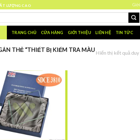
Giới
HẤT LƯỢNG CAO
TRANG CHỦ
CỬA HÀNG
GIỚI THIỆU
LIÊN HỆ
TIN TỨC
ẮN THẺ “THIẾT BỊ KIỂM TRA MÀU
Hiển thị kết quả duy