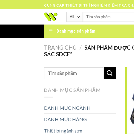
Skip
CUNG CẤP THIẾT BỊ THÍ NGHIỆM KIỂM TRA C
to
Tìm
content
kiếm:
Danh mục sản phẩm
TRANG CHỦ
/
SẢN PHẨM ĐƯỢC G
SẮC SDCE”
DANH MỤC SẢN PHẨM
DANH MỤC NGÀNH
DANH MỤC HÃNG
Thiết bị ngành sơn